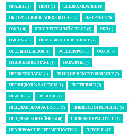
НИАЦИН (1)
НИЛТ (1)
ОБЕЗВОЖИВАНИЕ (4)
ОБСТРУКТИВНОЕ АПНОЭ ВО СНЕ (2)
ОЖИРЕНИЕ (5)
ОЗОН (10)
ОКИСЛИТЕЛЬНЫЙ СТРЕСС (5)
ОКП (1)
ОМЕГА-3 (9)
ОПОЯСЫВАЮЩИЙ ЛИШАЙ (2)
ОСОБЫЙ РЕБЕНОК (1)
ОСТЕОПОРОЗ (3)
ОХОТА (3)
ПАНИЧЕСКИЕ АТАКИ (1)
ПАРАЗИТЫ (4)
ПЕРИМЕНОПАУЗА (1)
ПЕРИОДИЧЕСКОЕ ГОЛОДАНИЕ (7)
ПЕРНИЦИОЗНАЯ АНЕМИЯ (1)
ПЕСТИЦИДЫ (2)
ПЕЧЕНЬ (5)
ПИТАНИЕ (4)
ПИЩЕВАЯ БЕЗОПАСНОСТЬ (5)
ПИЩЕВОЕ ОТРАВЛЕНИЕ (6)
ПИЩЕВЫЕ КОНТЕЙНЕРЫ (6)
ПИЩЕВЫЕ КРАСИТЕЛИ (4)
ПЛАНИРОВАНИЕ БЕРЕМЕННОСТИ (2)
ПЛЕСЕНЬ (45)