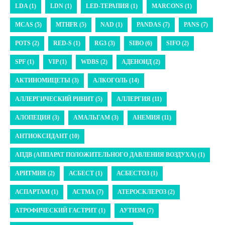
LDA (1)
LDN (1)
LED-ТЕРАПИЯ (1)
MARCONS (1)
MCAS (5)
MTHFR (5)
NAD (1)
PANDAS (7)
PANS (7)
POTS (2)
RED-S (1)
RG3 (3)
SIBO (6)
SIFO (2)
SPF (1)
VIP (1)
WDBS (2)
АДЕНОИД (2)
АКТИНОМИЦЕТЫ (3)
АЛКОГОЛЬ (14)
АЛЛЕРГИЧЕСКИЙ РИНИТ (5)
АЛЛЕРГИЯ (11)
АЛОПЕЦИЯ (3)
АМАЛЬГАМ (3)
АНЕМИЯ (11)
АНТИОКСИДАНТ (10)
АПДВ (АППАРАТ ПОЛОЖИТЕЛЬНОГО ДАВЛЕНИЯ ВОЗДУХА) (1)
АРИТМИЯ (2)
АСБЕСТ (1)
АСБЕСТОЗ (1)
АСПАРТАМ (1)
АСТМА (7)
АТЕРОСКЛЕРОЗ (2)
АТРОФИЧЕСКИЙ ГАСТРИТ (1)
АУТИЗМ (7)