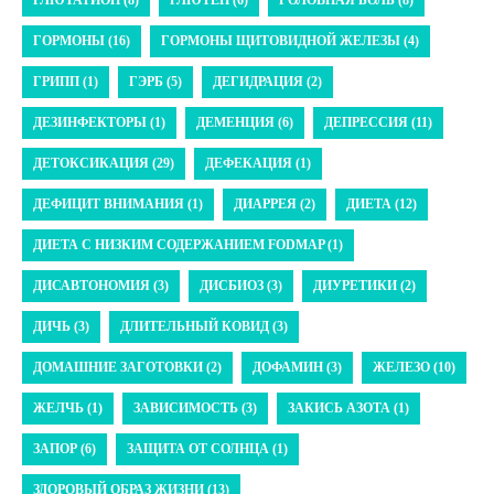
ГЛЮТАТИОН (8)
ГЛЮТЕН (6)
ГОЛОВНАЯ БОЛЬ (8)
ГОРМОНЫ (16)
ГОРМОНЫ ЩИТОВИДНОЙ ЖЕЛЕЗЫ (4)
ГРИПП (1)
ГЭРБ (5)
ДЕГИДРАЦИЯ (2)
ДЕЗИНФЕКТОРЫ (1)
ДЕМЕНЦИЯ (6)
ДЕПРЕССИЯ (11)
ДЕТОКСИКАЦИЯ (29)
ДЕФЕКАЦИЯ (1)
ДЕФИЦИТ ВНИМАНИЯ (1)
ДИАРРЕЯ (2)
ДИЕТА (12)
ДИЕТА С НИЗКИМ СОДЕРЖАНИЕМ FODMAP (1)
ДИСАВТОНОМИЯ (3)
ДИСБИОЗ (3)
ДИУРЕТИКИ (2)
ДИЧЬ (3)
ДЛИТЕЛЬНЫЙ КОВИД (3)
ДОМАШНИЕ ЗАГОТОВКИ (2)
ДОФАМИН (3)
ЖЕЛЕЗО (10)
ЖЕЛЧЬ (1)
ЗАВИСИМОСТЬ (3)
ЗАКИСЬ АЗОТА (1)
ЗАПОР (6)
ЗАЩИТА ОТ СОЛНЦА (1)
ЗДОРОВЫЙ ОБРАЗ ЖИЗНИ (13)