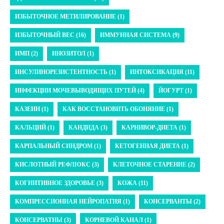
ИЗБЫТОЧНОЕ МЕТИЛИРОВАНИЕ (1)
ИЗБЫТОЧНЫЙ ВЕС (16)
ИММУННАЯ СИСТЕМА (9)
ИМП (2)
ИНОЗИТОЛ (1)
ИНСУЛИНОРЕЗИСТЕНТНОСТЬ (1)
ИНТОКСИКАЦИЯ (11)
ИНФЕКЦИИ МОЧЕВЫВОДЯЩИХ ПУТЕЙ (4)
ЙОГУРТ (1)
КАЗЕИН (1)
КАК ВОССТАНОВИТЬ ОБОНЯНИЕ (1)
КАЛЬЦИЙ (1)
КАНДИДА (3)
КАРНИВОР-ДИЕТА (1)
КАРПАЛЬНЫЙ СИНДРОМ (1)
КЕТОГЕННАЯ ДИЕТА (1)
КИСЛОТНЫЙ РЕФЛЮКС (3)
КЛЕТОЧНОЕ СТАРЕНИЕ (2)
КОГНИТИВНОЕ ЗДОРОВЬЕ (3)
КОЖА (11)
КОМПРЕССИОННАЯ НЕЙРОПАТИЯ (1)
КОНСЕРВАНТЫ (2)
КОНСЕРВАТНЫ (3)
КОРНЕВОЙ КАНАЛ (1)