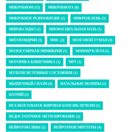
МИКРОБИОМ (15)
МИКРОБИОТА (8)
МИКРОБНОЕ РАЗНООБРАЗИЕ (1)
МИКРОЗЕЛЕНЬ (3)
МИНОКСИДИЛ (2)
МИОФАСЦИАЛЬНАЯ БОЛЬ (1)
МИТОХОНДРИИ (3)
ММС (2)
МОЗГОВОЙ ТУМАН (3)
МОЛЕКУЛЯРНАЯ МИМИКРИЯ (1)
МОНОНУКЛЕОЗ (1)
МОТОРИКА КИШЕЧНИКА (1)
МРТ (1)
МУЛЬТИСИСТЕМНЫЕ СОСТОЯНИЯ (1)
МЫШЕЧНЫЙ СПАЗМ (4)
НАЗАЛЬНЫЕ ПОЛИПЫ (1)
НАТРИЙ (2)
НЕАЛКОГОЛЬНАЯ ЖИРОВАЯ БОЛЕЗНЬ ПЕЧЕНИ (1)
НЕДОСТАТОЧНОЕ МЕТИЛИРОВАНИЕ (1)
НЕЙРОТОКСИНЫ (2)
НЕЙРОТРАНСМИТТЕРЫ (4)