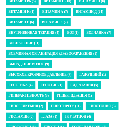
ВИТАМИН B6 (5)
ВИТАМИН C (10)
ВИТАМИН D (8)
ВИТАМИН K (1)
ВИТАМИН А (7)
ВИТАМИН Д (24)
ВИТАМИН Е (6)
ВИТАМИН К (7)
ВНУТРИВЕННАЯ ТЕРАПИЯ (4)
ВОЗ (1)
ВОЛЧАНКА (7)
ВОСПАЛЕНИЕ (11)
ВСЕМИРНАЯ ОРГАНИЗАЦИЯ ЗДРАВООХРАНЕНИЯ (1)
ВЫПАДЕНИЕ ВОЛОС (9)
ВЫСОКОЕ КРОВЯНОЕ ДАВЛЕНИЕ (7)
ГАДОЛИНИЙ (1)
ГЕНЕТИКА (4)
ГЕНОТИП (1)
ГИДРАТАЦИЯ (5)
ГИПЕРАКТИВНОСТЬ (3)
ГИПЕРГИДРАЦИЯ (1)
ГИПОГЛИКЕМИЯ (2)
ГИПОТИРЕОЗ (11)
ГИПОТОНИЯ (3)
ГИСТАМИН (6)
ГЛАЗА (1)
ГЛУТАТИОН (4)