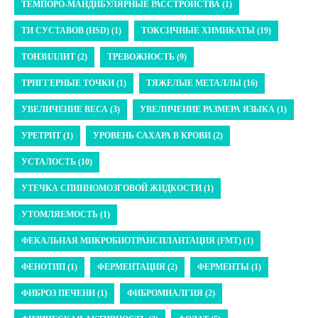
ТЕМПОРО-МАНДИБУЛЯРНЫЕ РАССТРОЙСТВА (1)
ТИ СУСТАВОВ (HSD) (1)
ТОКСИЧНЫЕ ХИМИКАТЫ (19)
ТОНЗИЛЛИТ (2)
ТРЕВОЖНОСТЬ (9)
ТРИГГЕРНЫЕ ТОЧКИ (1)
ТЯЖЕЛЫЕ МЕТАЛЛЫ (16)
УВЕЛИЧЕНИЕ ВЕСА (3)
УВЕЛИЧЕНИЕ РАЗМЕРА ЯЗЫКА (1)
УРЕТРИТ (1)
УРОВЕНЬ САХАРА В КРОВИ (2)
УСТАЛОСТЬ (10)
УТЕЧКА СПИННОМОЗГОВОЙ ЖИДКОСТИ (1)
УТОМЛЯЕМОСТЬ (1)
ФЕКАЛЬНАЯ МИКРОБИОТРАНСПЛАНТАЦИЯ (FMT) (1)
ФЕНОТИП (1)
ФЕРМЕНТАЦИЯ (2)
ФЕРМЕНТЫ (1)
ФИБРОЗ ПЕЧЕНИ (1)
ФИБРОМИАЛГИЯ (2)