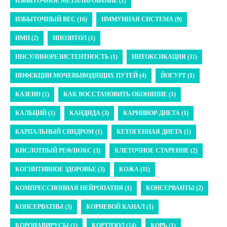
ИЗБЫТОЧНОЕ МЕТИЛИРОВАНИЕ (1)
ИЗБЫТОЧНЫЙ ВЕС (16)
ИММУННАЯ СИСТЕМА (9)
ИМП (2)
ИНОЗИТОЛ (1)
ИНСУЛИНОРЕЗИСТЕНТНОСТЬ (1)
ИНТОКСИКАЦИЯ (11)
ИНФЕКЦИИ МОЧЕВЫВОДЯЩИХ ПУТЕЙ (4)
ЙОГУРТ (1)
КАЗЕИН (1)
КАК ВОССТАНОВИТЬ ОБОНЯНИЕ (1)
КАЛЬЦИЙ (1)
КАНДИДА (3)
КАРНИВОР-ДИЕТА (1)
КАРПАЛЬНЫЙ СИНДРОМ (1)
КЕТОГЕННАЯ ДИЕТА (1)
КИСЛОТНЫЙ РЕФЛЮКС (3)
КЛЕТОЧНОЕ СТАРЕНИЕ (2)
КОГНИТИВНОЕ ЗДОРОВЬЕ (3)
КОЖА (11)
КОМПРЕССИОННАЯ НЕЙРОПАТИЯ (1)
КОНСЕРВАНТЫ (2)
КОНСЕРВАТНЫ (3)
КОРНЕВОЙ КАНАЛ (1)
КОРОНАВИРУСЫ (1)
КОРТИЗОЛ (14)
КОРЬ (1)