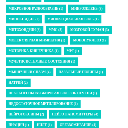
МИКРОБНОЕ РАЗНООБРАЗИЕ (1)
МИКРОЗЕЛЕНЬ (3)
МИНОКСИДИЛ (2)
МИОФАСЦИАЛЬНАЯ БОЛЬ (1)
МИТОХОНДРИИ (3)
ММС (2)
МОЗГОВОЙ ТУМАН (3)
МОЛЕКУЛЯРНАЯ МИМИКРИЯ (1)
МОНОНУКЛЕОЗ (1)
МОТОРИКА КИШЕЧНИКА (1)
МРТ (1)
МУЛЬТИСИСТЕМНЫЕ СОСТОЯНИЯ (1)
МЫШЕЧНЫЙ СПАЗМ (4)
НАЗАЛЬНЫЕ ПОЛИПЫ (1)
НАТРИЙ (2)
НЕАЛКОГОЛЬНАЯ ЖИРОВАЯ БОЛЕЗНЬ ПЕЧЕНИ (1)
НЕДОСТАТОЧНОЕ МЕТИЛИРОВАНИЕ (1)
НЕЙРОТОКСИНЫ (2)
НЕЙРОТРАНСМИТТЕРЫ (4)
НИАЦИН (1)
НИЛТ (1)
ОБЕЗВОЖИВАНИЕ (4)