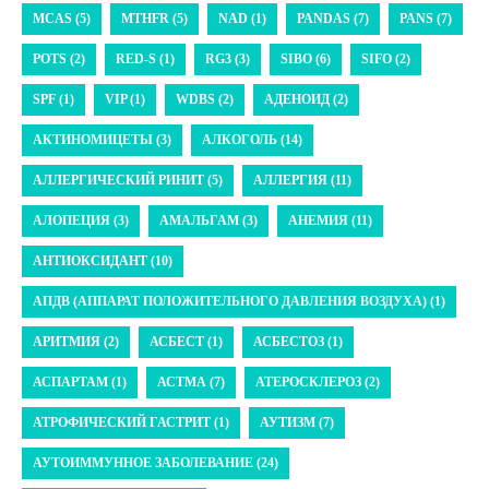
MCAS (5)
MTHFR (5)
NAD (1)
PANDAS (7)
PANS (7)
POTS (2)
RED-S (1)
RG3 (3)
SIBO (6)
SIFO (2)
SPF (1)
VIP (1)
WDBS (2)
АДЕНОИД (2)
АКТИНОМИЦЕТЫ (3)
АЛКОГОЛЬ (14)
АЛЛЕРГИЧЕСКИЙ РИНИТ (5)
АЛЛЕРГИЯ (11)
АЛОПЕЦИЯ (3)
АМАЛЬГАМ (3)
АНЕМИЯ (11)
АНТИОКСИДАНТ (10)
АПДВ (АППАРАТ ПОЛОЖИТЕЛЬНОГО ДАВЛЕНИЯ ВОЗДУХА) (1)
АРИТМИЯ (2)
АСБЕСТ (1)
АСБЕСТОЗ (1)
АСПАРТАМ (1)
АСТМА (7)
АТЕРОСКЛЕРОЗ (2)
АТРОФИЧЕСКИЙ ГАСТРИТ (1)
АУТИЗМ (7)
АУТОИММУННОЕ ЗАБОЛЕВАНИЕ (24)