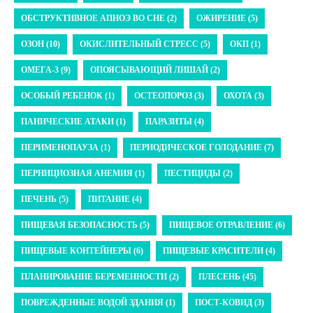
ОБСТРУКТИВНОЕ АПНОЭ ВО СНЕ (2)
ОЖИРЕНИЕ (5)
ОЗОН (10)
ОКИСЛИТЕЛЬНЫЙ СТРЕСС (5)
ОКП (1)
ОМЕГА-3 (9)
ОПОЯСЫВАЮЩИЙ ЛИШАЙ (2)
ОСОБЫЙ РЕБЕНОК (1)
ОСТЕОПОРОЗ (3)
ОХОТА (3)
ПАНИЧЕСКИЕ АТАКИ (1)
ПАРАЗИТЫ (4)
ПЕРИМЕНОПАУЗА (1)
ПЕРИОДИЧЕСКОЕ ГОЛОДАНИЕ (7)
ПЕРНИЦИОЗНАЯ АНЕМИЯ (1)
ПЕСТИЦИДЫ (2)
ПЕЧЕНЬ (5)
ПИТАНИЕ (4)
ПИЩЕВАЯ БЕЗОПАСНОСТЬ (5)
ПИЩЕВОЕ ОТРАВЛЕНИЕ (6)
ПИЩЕВЫЕ КОНТЕЙНЕРЫ (6)
ПИЩЕВЫЕ КРАСИТЕЛИ (4)
ПЛАНИРОВАНИЕ БЕРЕМЕННОСТИ (2)
ПЛЕСЕНЬ (45)
ПОВРЕЖДЕННЫЕ ВОДОЙ ЗДАНИЯ (1)
ПОСТ-КОВИД (3)