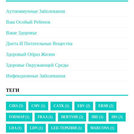
Аутоиммунные Заболевания
Ваш Особый Ребенок
Ваше Здоровье
Диета И Питательные Вещества
Здоровый Образ Жизни
Здоровье Окружающей Среды
Инфекционные Заболевания
ТЕГИ
CIRS (5)
CMV (1)
CАTК (1)
EBV (2)
ERMI (2)
FODMAP (1)
FRAA (1)
HERTSMI (2)
IBD (3)
IBS (3)
LDA (1)
LDN (1)
LED-ТЕРАПИЯ (1)
MARCONS (1)