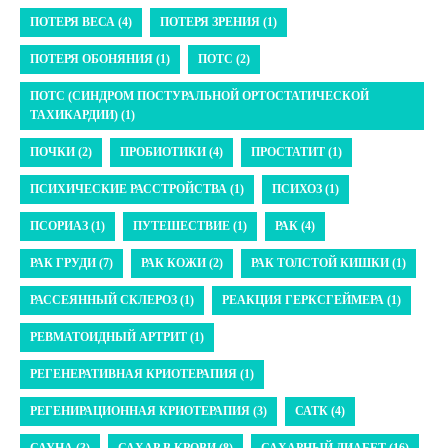
ПОТЕРЯ ВЕСА (4)
ПОТЕРЯ ЗРЕНИЯ (1)
ПОТЕРЯ ОБОНЯНИЯ (1)
ПОТС (2)
ПОТС (СИНДРОМ ПОСТУРАЛЬНОЙ ОРТОСТАТИЧЕСКОЙ
ТАХИКАРДИИ) (1)
ПОЧКИ (2)
ПРОБИОТИКИ (4)
ПРОСТАТИТ (1)
ПСИХИЧЕСКИЕ РАССТРОЙСТВА (1)
ПСИХОЗ (1)
ПСОРИАЗ (1)
ПУТЕШЕСТВИЕ (1)
РАК (4)
РАК ГРУДИ (7)
РАК КОЖИ (2)
РАК ТОЛСТОЙ КИШКИ (1)
РАССЕЯННЫЙ СКЛЕРОЗ (1)
РЕАКЦИЯ ГЕРКСГЕЙМЕРА (1)
РЕВМАТОИДНЫЙ АРТРИТ (1)
РЕГЕНЕРАТИВНАЯ КРИОТЕРАПИЯ (1)
РЕГЕНИРАЦИОННАЯ КРИОТЕРАПИЯ (3)
САТК (4)
САУНА (3)
САХАР В КРОВИ (8)
САХАРНЫЙ ДИАБЕТ (16)