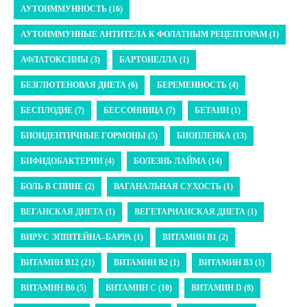
АУТОИММУННОСТЬ (16)
АУТОИММУННЫЕ АНТИТЕЛА К ФОЛАТНЫМ РЕЦЕПТОРАМ (1)
АФЛАТОКСИНЫ (3)
БАРТОНЕЛЛА (1)
БЕЗГЛЮТЕНОВАЯ ДИЕТА (6)
БЕРЕМЕННОСТЬ (4)
БЕСПЛОДИЕ (7)
БЕССОННИЦА (7)
БЕТАИН (1)
БИОИДЕНТИЧНЫЕ ГОРМОНЫ (5)
БИОПЛЕНКА (13)
БИФИДОБАКТЕРИИ (4)
БОЛЕЗНЬ ЛАЙМА (14)
БОЛЬ В СПИНЕ (2)
ВАГАНАЛЬНАЯ СУХОСТЬ (1)
ВЕГАНСКАЯ ДИЕТА (1)
ВЕГЕТАРИАНСКАЯ ДИЕТА (1)
ВИРУС ЭПШТЕЙНА–БАРРА (1)
ВИТАМИН B1 (2)
ВИТАМИН B12 (21)
ВИТАМИН B2 (1)
ВИТАМИН B3 (1)
ВИТАМИН B6 (5)
ВИТАМИН C (10)
ВИТАМИН D (8)