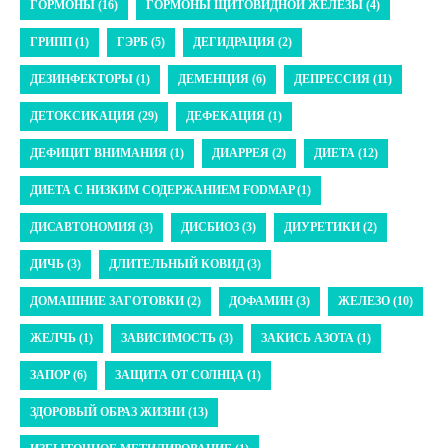
ГОРМОНЫ (16)
ГОРМОНЫ ЩИТОВИДНОЙ ЖЕЛЕЗЫ (4)
ГРИПП (1)
ГЭРБ (5)
ДЕГИДРАЦИЯ (2)
ДЕЗИНФЕКТОРЫ (1)
ДЕМЕНЦИЯ (6)
ДЕПРЕССИЯ (11)
ДЕТОКСИКАЦИЯ (29)
ДЕФЕКАЦИЯ (1)
ДЕФИЦИТ ВНИМАНИЯ (1)
ДИАРРЕЯ (2)
ДИЕТА (12)
ДИЕТА С НИЗКИМ СОДЕРЖАНИЕМ FODMAP (1)
ДИСАВТОНОМИЯ (3)
ДИСБИОЗ (3)
ДИУРЕТИКИ (2)
ДИЧЬ (3)
ДЛИТЕЛЬНЫЙ КОВИД (3)
ДОМАШНИЕ ЗАГОТОВКИ (2)
ДОФАМИН (3)
ЖЕЛЕЗО (10)
ЖЕЛЧЬ (1)
ЗАВИСИМОСТЬ (3)
ЗАКИСЬ АЗОТА (1)
ЗАПОР (6)
ЗАЩИТА ОТ СОЛНЦА (1)
ЗДОРОВЫЙ ОБРАЗ ЖИЗНИ (13)